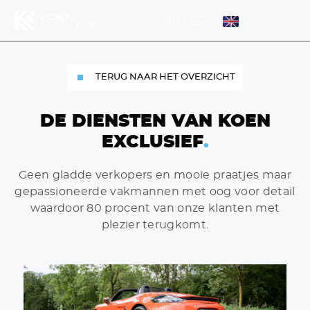
MENU
MENU
TERUG NAAR HET OVERZICHT
MENU
DE DIENSTEN VAN KOEN
EXCLUSIEF
.
Geen gladde verkopers en mooie praatjes maar
gepassioneerde vakmannen met oog voor detail
waardoor 80 procent van onze klanten met
plezier terugkomt.
DIENSTEN
WERKPLAATS
HOME
AANBOD