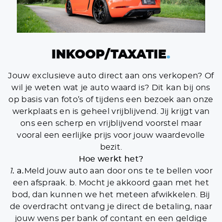
OVER ONS
VERKOCHT
DETAILING
INKOOP/TAXATIE
.
VACATURES
Jouw exclusieve auto direct aan ons verkopen? Of
CONTACT
wil je weten wat je auto waard is? Dit kan bij ons
op basis van foto’s of tijdens een bezoek aan onze
+31 26 47 205 46
werkplaats en is geheel vrijblijvend. Jij krijgt van
info@koenexclusief.nl
ons een scherp en vrijblijvend voorstel maar
vooral een eerlijke prijs voor jouw waardevolle
bezit.
Hoe werkt het?
1
. a.
Meld jouw auto aan door ons te te bellen voor
een afspraak. b. Mocht je akkoord gaan met het
bod, dan kunnen we het meteen afwikkelen. Bij
de overdracht ontvang je direct de betaling, naar
jouw wens per bank of contant en een geldige