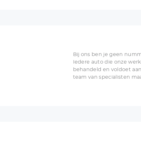
compleet vernieuwd te w
Bij ons ben je geen numm
Iedere auto die onze werkp
behandeld en voldoet aan
team van specialisten ma
waar. Ook die van jou.