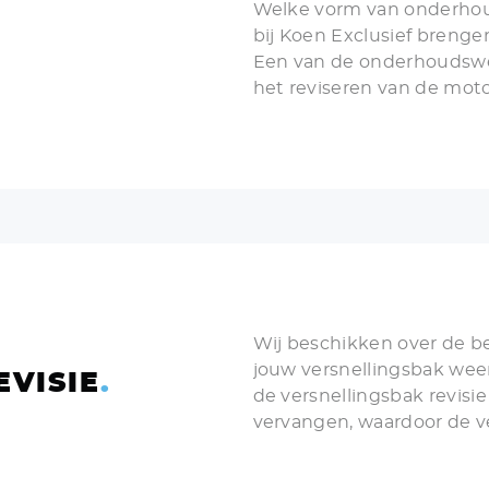
Welke vorm van onderhoud
bij Koen Exclusief brengen
Een van de onderhoudswe
het reviseren van de moto
benzine- als dieselmotor
gereviseerd. Problemen 
opgelost.
Wij beschikken over de b
jouw versnellingsbak weer
VISIE
.
de versnellingsbak revisi
vervangen, waardoor de v
opgeleverd. Veel versnel
onderhoudsbeurt nog lange