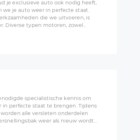
 je exclusieve auto ook nodig heeft,
 we je auto weer in perfecte staat.
rkzaamheden die we uitvoeren, is
r. Diverse typen motoren, zowel
en kunnen door ons worden
aan de motor worden vakkundig
enodigde specialistische kennis om
 in perfecte staat te brengen. Tijdens
e worden alle versleten onderdelen
ersnellingsbak weer als nieuw wordt
lingsbakken kunnen na een goede
 tijd mee en hoeven lang niet altijd