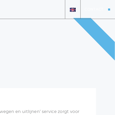
CONTACT
HOME
AANBOD
OVER ONS
VERKOCHT
DETAILING
VACATURES
+31 26 47 205 46
info@koenexclusief.nl
egen en uitlijnen’ service zorgt voor