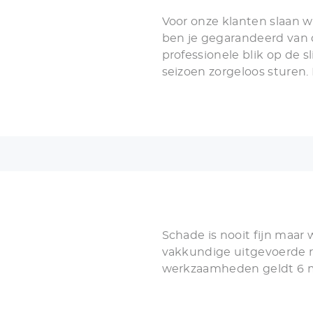
Voor onze klanten slaan w
ben je gegarandeerd van 
professionele blik op de s
seizoen zorgeloos sture
advies geven, uitwegen en 
Schade is nooit fijn maar
vakkundige uitgevoerde re
werkzaamheden geldt 6 m