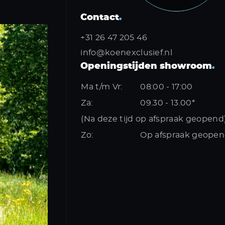
Contact
.
+31 26 47 205 46
info@koenexclusief.nl
Openingstijden showroom
.
Ma t/m Vr:
08:00 - 17:00
Za:
09.30 - 13.00*
(Na deze tijd op afspraak geopend
Zo:
Op afspraak geope