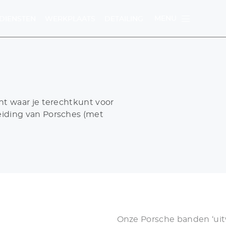
MENU
DIENSTEN
WERKPLAATS
DETAILING
nt waar je terechtkunt voor
U
eiding van Porsches (met
TEN
WERKPLAATS
Onze Porsche banden ‘uitw