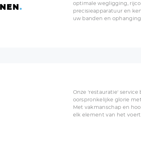
optimale wegligging, rijco
JNEN
.
precisieapparatuur en ke
uw banden en ophanging p
uit uw rijervaring en ver
Onze 'restauratie' service
oorspronkelijke glorie met
Met vakmanschap en hoog
elk element van het voertu
motor.