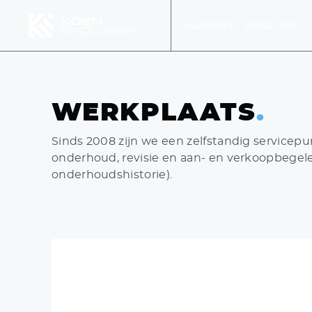
AANBOD
OVER ONS
MENU
WERKPLAATS
.
Sinds 2008 zijn we een zelfstandig servicepu
MEN
onderhoud, revisie en aan- en verkoopbegel
onderhoudshistorie).
DIENS