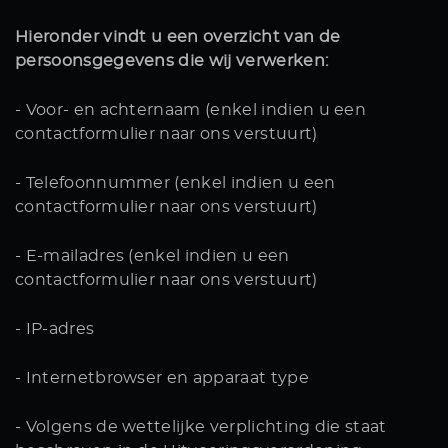
VERKOCHT
Hieronder vindt u een overzicht van de
persoonsgegevens die wij verwerken:
DETAILING
VACATURES
- Voor- en achternaam (enkel indien u een
CONTACT
contactformulier naar ons verstuurt)
+31 26 47 205 46
- Telefoonnummer (enkel indien u een
contactformulier naar ons verstuurt)
info@koenexclusief.nl
- E-mailadres (enkel indien u een
contactformulier naar ons verstuurt)
- IP-adres
- Internetbrowser en apparaat type
- Volgens de wettelijke verplichting die staat