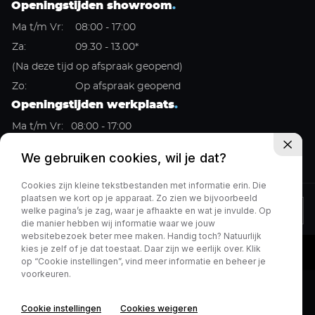
Openingstijden showroom
.
Ma t/m Vr:
08:00 - 17:00
Za:
09.30 - 13.00*
(Na deze tijd op afspraak geopend)
Zo:
Op afspraak geopend
Openingstijden werkplaats
.
Ma t/m Vr:
08:00 - 17:00
Za:
Gesloten
We gebruiken cookies, wil je dat?
Zo:
Gesloten
Cookies zijn kleine tekstbestanden met informatie erin. Die
plaatsen we kort op je apparaat. Zo zien we bijvoorbeeld
welke pagina’s je zag, waar je afhaakte en wat je invulde. Op
Privacy policy
die manier hebben wij informatie waar we jouw
websitebezoek beter mee maken. Handig toch? Natuurlijk
kies je zelf of je dat toestaat. Daar zijn we eerlijk over. Klik
op “Cookie instellingen”, vind meer informatie en beheer je
voorkeuren.
Cookie instellingen
Cookies weigeren