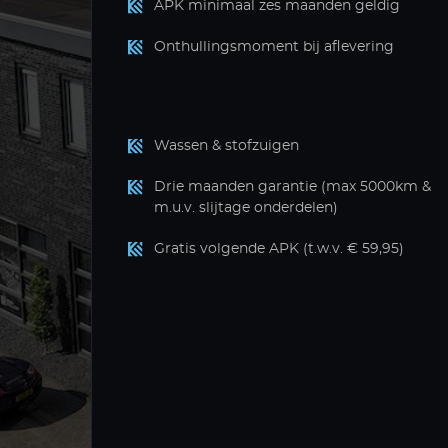
APK minimaal zes maanden geldig
Onthullingsmoment bij aflevering
Wassen & stofzuigen
Drie maanden garantie (max 5000km &
m.u.v. slijtage onderdelen)
Gratis volgende APK (t.w.v. € 59,95)