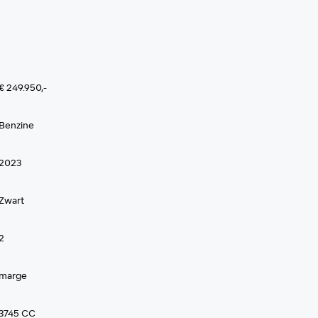
€ 249.950,-
Benzine
2023
Zwart
2
marge
3745 CC