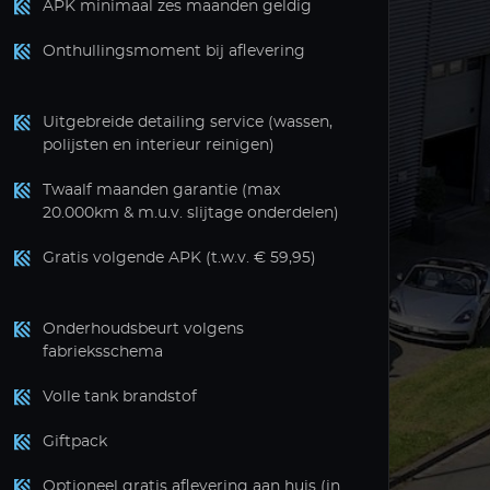
APK minimaal zes maanden geldig
Onthullingsmoment bij aflevering
Uitgebreide detailing service (wassen,
polijsten en interieur reinigen)
Twaalf maanden garantie (max
20.000km & m.u.v. slijtage onderdelen)
Gratis volgende APK (t.w.v. € 59,95)
Onderhoudsbeurt volgens
fabrieksschema
Volle tank brandstof
Giftpack
Optioneel gratis aflevering aan huis (in