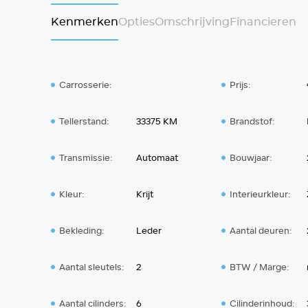
Kenmerken
Opties
Omschrijving
Financieren
Carrosserie:
Prijs:
Tellerstand:
33375 KM
Brandstof:
Transmissie:
Automaat
Bouwjaar:
Kleur:
Krijt
Interieurkleur:
Bekleding:
Leder
Aantal deuren:
Aantal sleutels:
2
BTW / Marge:
Aantal cilinders:
6
Cilinderinhoud: