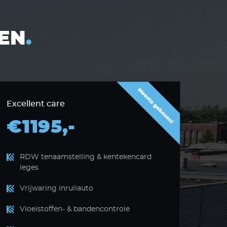
EN
.
Excellent care
€1195,-
RDW tenaamstelling & kentekencard
leges
Vrijwaring inruilauto
Vloeistoffen- & bandencontrole