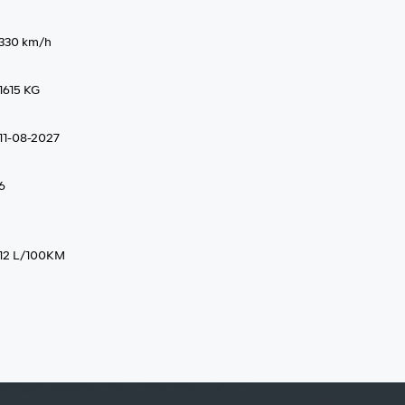
330 km/h
1615 KG
11-08-2027
6
12 L/100KM