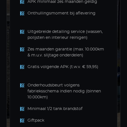
APK minimaal zes maanden geldig
Onthullingsmoment bij aflevering
Uitgebreide detailing service (wassen,
polijsten en interieur reinigen)
Zes maanden garantie (max. 10.000km
& m.u.v. slijtage onderdelen)
Gratis volgende APK (t.w.v. € 59,95)
Onderhoudsbeurt volgens
fabrieksschema indien nodig (binnen
10.000km)
Minimaal 1/2 tank brandstof
Giftpack