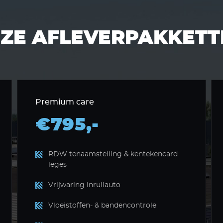
ZE AFLEVERPAKKETT
Premium care
€795,-
RDW tenaamstelling & kentekencard
leges
Vrijwaring inruilauto
Vloeistoffen- & bandencontrole