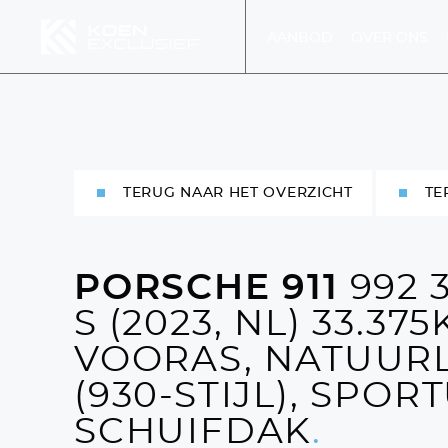
AANBOD
OVER ONS
MENU
TERUG NAAR HET OVERZICHT
TE
MEN
PORSCHE 911
992 
DIENS
S (2023, NL) 33.375
VOORAS, NATUUR
(930-STIJL), SPOR
SCHUIFDAK
.