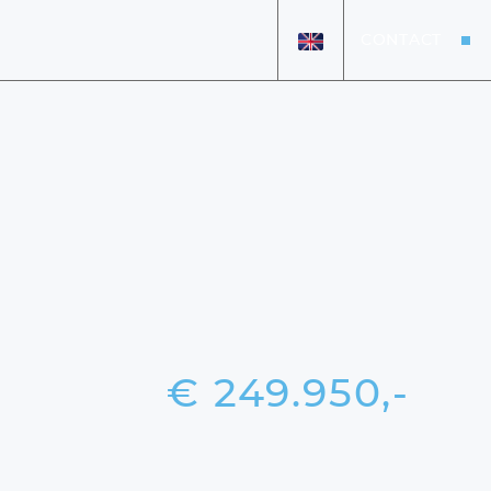
CONTACT
HOME
AANBOD
OVER ONS
VERKOCHT
DETAILING
VACATURES
€ 249.950,-
+31 26 47 205 46
info@koenexclusief.nl