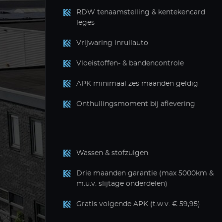
RDW tenaamstelling & kentekencard
leges
Vrijwaring inruilauto
Vloeistoffen- & bandencontrole
APK minimaal zes maanden geldig
Onthullingsmoment bij aflevering
Wassen & stofzuigen
Drie maanden garantie (max 5000km &
m.u.v. slijtage onderdelen)
Gratis volgende APK (t.w.v. € 59,95)