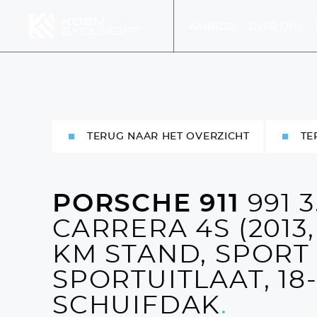
AANBOD
OVER ONS
MENU
TERUG NAAR HET OVERZICHT
TE
MEN
PORSCHE 911
991 3
DIENS
CARRERA 4S (2013,
KM STAND, SPORT
SPORTUITLAAT, 18
SCHUIFDAK
.