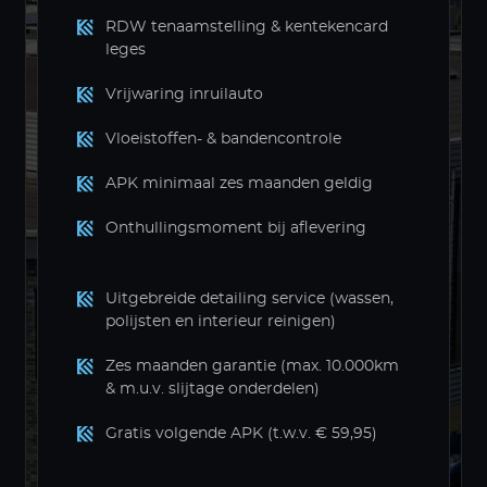
RDW tenaamstelling & kentekencard
leges
Vrijwaring inruilauto
Vloeistoffen- & bandencontrole
APK minimaal zes maanden geldig
Onthullingsmoment bij aflevering
Uitgebreide detailing service (wassen,
polijsten en interieur reinigen)
Zes maanden garantie (max. 10.000km
& m.u.v. slijtage onderdelen)
Gratis volgende APK (t.w.v. € 59,95)