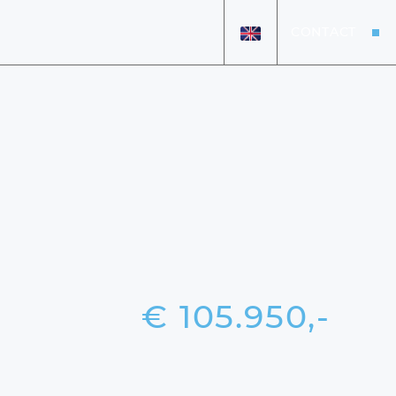
CONTACT
HOME
AANBOD
OVER ONS
VERKOCHT
DETAILING
VACATURES
€ 105.950,-
+31 26 47 205 46
info@koenexclusief.nl