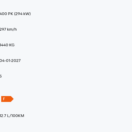
400 PK (294 kW)
297 km/h
1440 KG
04-01-2027
5
12.7 L/100KM