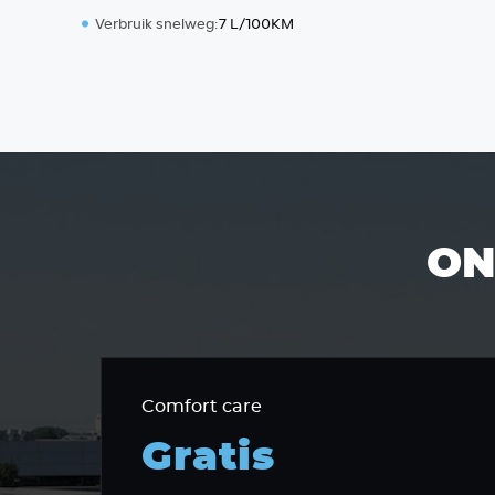
Verbruik snelweg:
7 L/100KM
ON
Comfort care
Gratis