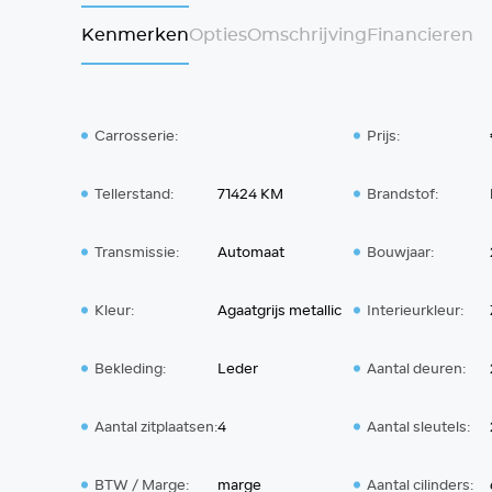
Kenmerken
Opties
Omschrijving
Financieren
Carrosserie:
Prijs:
Tellerstand:
71424 KM
Brandstof:
Transmissie:
Automaat
Bouwjaar:
Kleur:
Agaatgrijs metallic
Interieurkleur:
Bekleding:
Leder
Aantal deuren:
Aantal zitplaatsen:
4
Aantal sleutels:
BTW / Marge:
marge
Aantal cilinders: