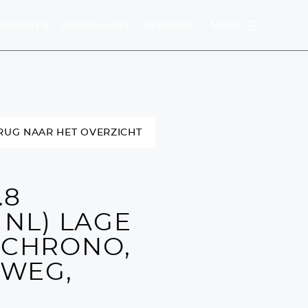
MENU
DIENSTEN
WERKPLAATS
DETAILING
RUG NAAR HET OVERZICHT
U
.8
TEN
WERKPLAATS
 NL) LAGE
 CHRONO,
-WEG,