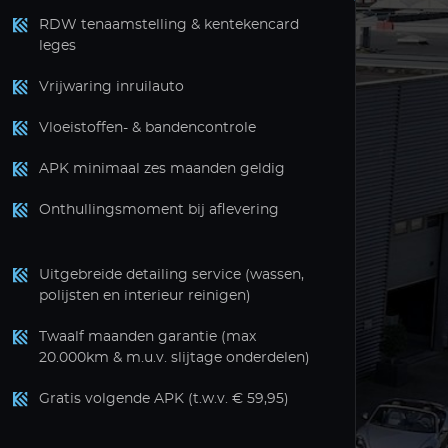
RDW tenaamstelling & kentekencard
leges
Vrijwaring inruilauto
Vloeistoffen- & bandencontrole
APK minimaal zes maanden geldig
Onthullingsmoment bij aflevering
Uitgebreide detailing service (wassen,
polijsten en interieur reinigen)
Twaalf maanden garantie (max
20.000km & m.u.v. slijtage onderdelen)
Gratis volgende APK (t.w.v. € 59,95)