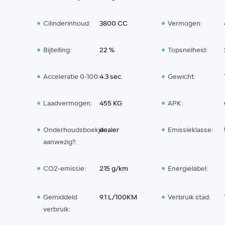
Cilinderinhoud:
3800 CC
Vermogen:
Bijtelling:
22 %
Topsnelheid:
Acceleratie 0-100:
4.3 sec.
Gewicht:
Laadvermogen:
455 KG
APK:
Onderhoudsboekje
dealer
Emissieklasse:
aanwezig?:
CO2-emissie:
215 g/km
Energielabel:
Gemiddeld
9.1 L/100KM
Verbruik stad:
verbruik: