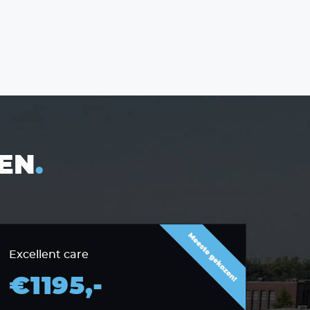
EN
.
Excellent care
€1195,-