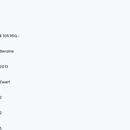
€ 105.950,-
Benzine
2013
Zwart
2
2
6